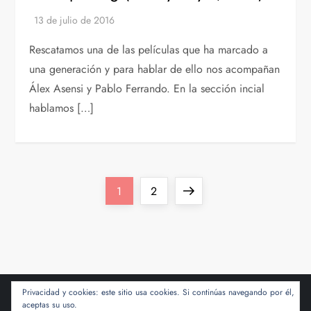
Rescatamos una de las películas que ha marcado a
una generación y para hablar de ello nos acompañan
Álex Asensi y Pablo Ferrando. En la sección incial
hablamos […]
P
Página
Página
Siguiente
1
2
a
página
g
i
Privacidad y cookies: este sitio usa cookies. Si continúas navegando por él,
aceptas su uso.