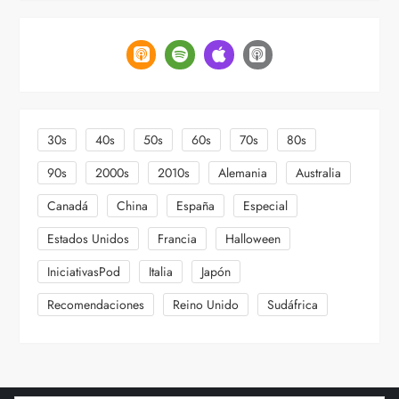
c
i
ó
n
30s
40s
50s
60s
70s
80s
d
90s
2000s
2010s
Alemania
Australia
Canadá
China
España
Especial
e
Estados Unidos
Francia
Halloween
e
IniciativasPod
Italia
Japón
n
Recomendaciones
Reino Unido
Sudáfrica
t
r