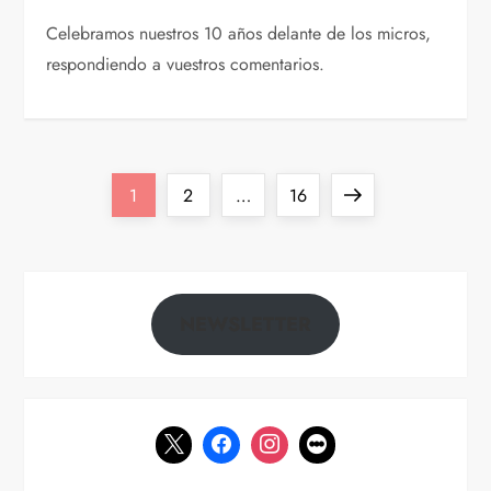
Celebramos nuestros 10 años delante de los micros,
respondiendo a vuestros comentarios.
P
Página
Página
Página
Siguiente
1
2
…
16
a
página
g
NEWSLETTER
i
n
a