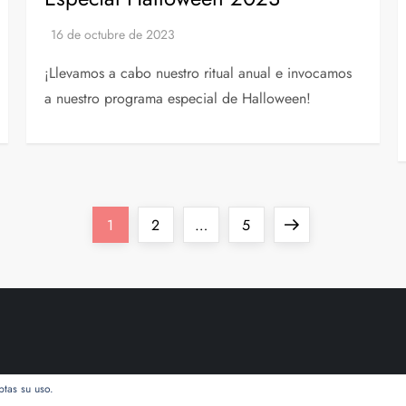
¡Llevamos a cabo nuestro ritual anual e invocamos
a nuestro programa especial de Halloween!
Página
Página
Página
Siguiente
1
2
…
5
página
ptas su uso.