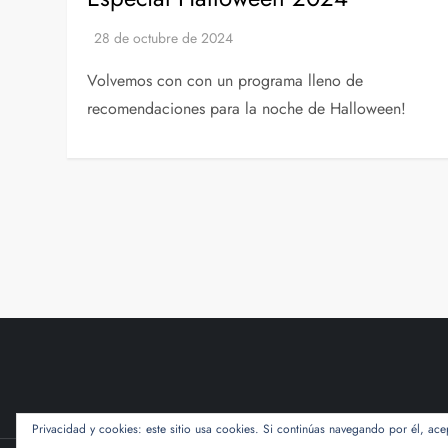
Volvemos con con un programa lleno de
recomendaciones para la noche de Halloween!
P
a
g
i
n
Privacidad y cookies: este sitio usa cookies. Si continúas navegando por él, ace