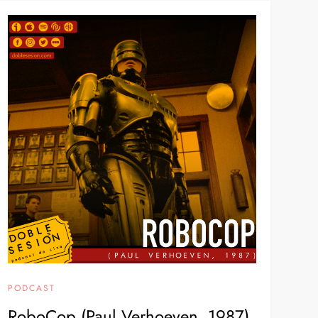
PODCAST
RoboCop (Paul Verhoeven, 1987)