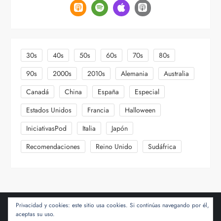
30s
40s
50s
60s
70s
80s
90s
2000s
2010s
Alemania
Australia
Canadá
China
España
Especial
Estados Unidos
Francia
Halloween
IniciativasPod
Italia
Japón
Recomendaciones
Reino Unido
Sudáfrica
Privacidad y cookies: este sitio usa cookies. Si continúas navegando por él,
aceptas su uso.