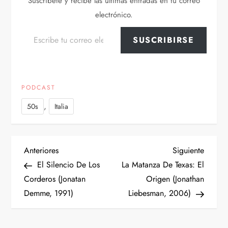
Suscríbete y recibe las últimas entradas en tu correo
electrónico.
Escribe tu correo electrónico…
SUSCRIBIRSE
PODCAST
,
50s
Italia
N
Entrada
Siguien
Anteriores
Siguiente
anterior
entrad
El Silencio De Los
La Matanza De Texas: El
a
Corderos (Jonatan
Origen (Jonathan
Demme, 1991)
Liebesman, 2006)
v
e