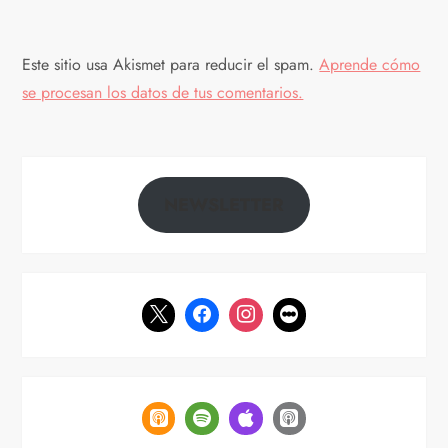
n
t
Este sitio usa Akismet para reducir el spam.
Aprende cómo
se procesan los datos de tus comentarios.
r
a
d
NEWSLETTER
a
s