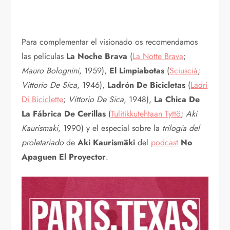
Para complementar el visionado os recomendamos
las películas
La Noche Brava
(
La Notte Brava
;
Mauro Bolognini
, 1959),
El Limpiabotas
(
Sciuscià
;
Vittorio De Sica
, 1946),
Ladrón De Bicicletas
(
Ladri
Di Biciclette
;
Vittorio De Sica
, 1948),
La Chica De
La Fábrica De Cerillas
(
Tulitikkutehtaan Tyttö
;
Aki
Kaurismaki
, 1990) y el especial sobre la
trilogía del
proletariado
de
Aki Kaurismäki
del
podcast
No
Apaguen El Proyector
.