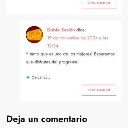
e
RESPONDER
e
n
Doble Sesión
dice:
19 de noviembre de 2024 a las
t
12:34
r
Y tanto que es uno de los mejores! Esperamos
que disfrutes del programa!
a
Cargando...
d
RESPONDER
a
s
Deja un comentario