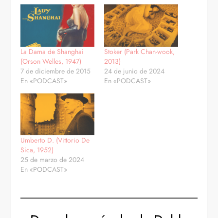
La Dama de Shanghai
Stoker (Park Chan-wook,
(Orson Welles, 1947)
2013)
7 de diciembre de 2015
24 de junio de 2024
En «PODCAST»
En «PODCAST»
Umberto D. (Vittorio De
Sica, 1952)
25 de marzo de 2024
En «PODCAST»