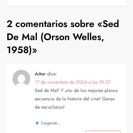
v
2 comentarios sobre «
Sed
e
De Mal (Orson Welles,
g
1958)
»
a
c
Aitor
dice:
i
17 de noviembre de 2024 a las 19:57
Sed de Mal! Y uno de los mejores planos
ó
secuencia de la historia del cine! Ganas
n
de escucharos!
d
Cargando...