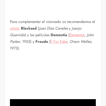
Para complementar el visionado os recomendamos el
cómic
Blacksad
(
Juan Díaz Canales
y
Juanjo
Guarnido
) y las películas
Dementia
(
Dementia
;
John
Parker
, 1955) y
Fraude
(
F For Fake
;
Orson Welles
,
1973).