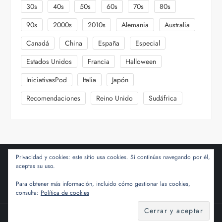
30s
40s
50s
60s
70s
80s
90s
2000s
2010s
Alemania
Australia
Canadá
China
España
Especial
Estados Unidos
Francia
Halloween
IniciativasPod
Italia
Japón
Recomendaciones
Reino Unido
Sudáfrica
Privacidad y cookies: este sitio usa cookies. Si continúas navegando por él,
aceptas su uso.
Para obtener más información, incluido cómo gestionar las cookies,
consulta:
Política de cookies
Tema Cube Blog de
Kantipur Themes