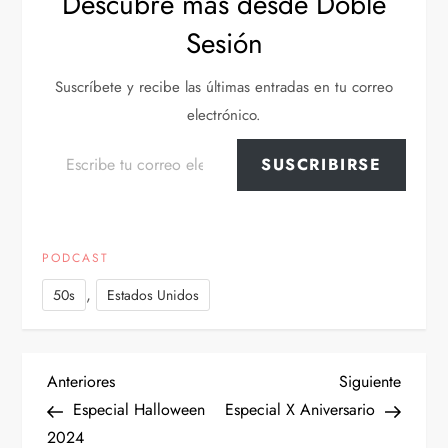
Descubre más desde Doble
Sesión
Suscríbete y recibe las últimas entradas en tu correo
electrónico.
Escribe tu correo electrónico…
SUSCRIBIRSE
PODCAST
,
50s
Estados Unidos
N
Entrada
Siguien
Anteriores
Siguiente
anterior
entrad
Especial Halloween
Especial X Aniversario
a
2024