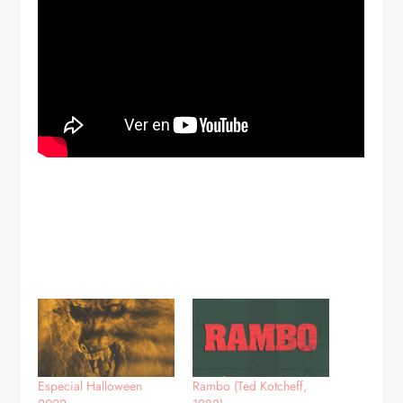
Especial Halloween
Rambo (Ted Kotcheff,