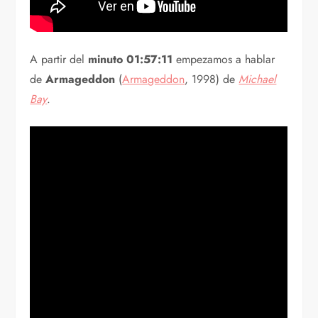
A partir del
minuto 01:57:11
empezamos a hablar
de
Armageddon
(
Armageddon
, 1998) de
Michael
Bay
.