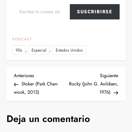
Escribe tu correo electrónico…
SUSCRIBIRSE
PODCAST
,
,
90s
Especial
Estados Unidos
N
Entrada
Siguien
Anteriores
Siguiente
anterior
entrad
Stoker (Park Chan-
Rocky (John G. Avildsen,
a
wook, 2013)
1976)
v
Deja un comentario
e