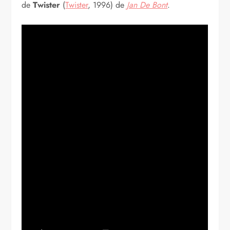
de
Twister
(
Twister
, 1996) de
Jan De Bont
.