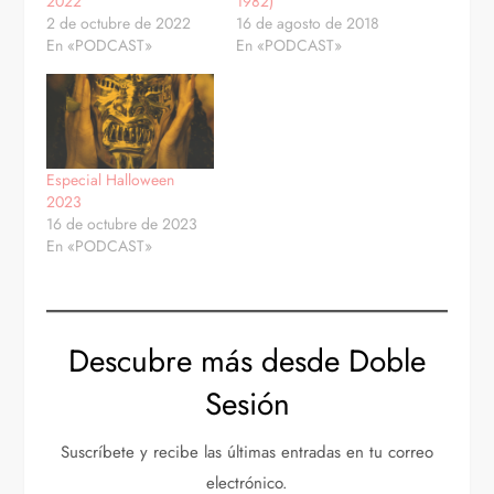
2022
1982)
2 de octubre de 2022
16 de agosto de 2018
En «PODCAST»
En «PODCAST»
Especial Halloween
2023
16 de octubre de 2023
En «PODCAST»
Descubre más desde Doble
Sesión
Suscríbete y recibe las últimas entradas en tu correo
electrónico.