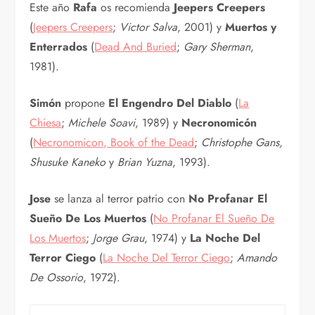
Este año
Rafa
os recomienda
Jeepers Creepers
(
Jeepers Creepers
;
Victor Salva
, 2001) y
Muertos y
Enterrados
(
Dead And Buried
;
Gary Sherman
,
1981).
Simón
propone
El Engendro Del Diablo
(
La
Chiesa
;
Michele Soavi
, 1989) y
Necronomicón
(
Necronomicon, Book of the Dead
;
Christophe Gans,
Shusuke Kaneko
y
Brian Yuzna
, 1993).
Jose
se lanza al terror patrio con
No Profanar El
Sueño De Los Muertos
(
No Profanar El Sueño De
Los Muertos
;
Jorge Grau
, 1974) y
La Noche Del
Terror Ciego
(
La Noche Del Terror Ciego
;
Amando
De Ossorio
, 1972).