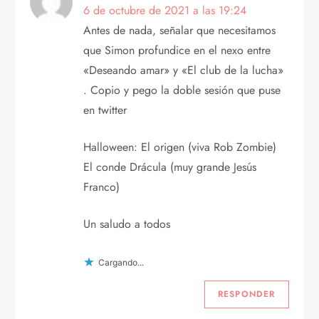
i
6 de octubre de 2021 a las 19:24
Antes de nada, señalar que necesitamos
ó
que Simon profundice en el nexo entre
n
«Deseando amar» y «El club de la lucha»
. Copio y pego la doble sesión que puse
d
en twitter
e
Halloween: El origen (viva Rob Zombie)
e
El conde Drácula (muy grande Jesús
Franco)
n
Un saludo a todos
t
r
Cargando...
RESPONDER
a