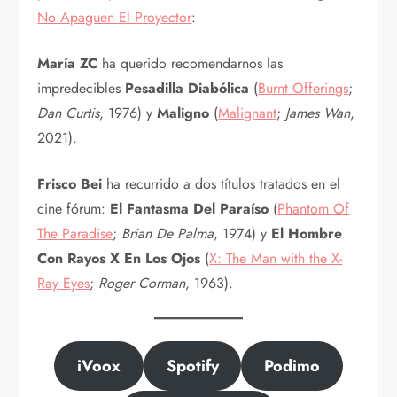
No Apaguen El Proyector
:
María ZC
ha querido recomendarnos las
impredecibles
Pesadilla Diabólica
(
Burnt Offerings
;
Dan Curtis
, 1976) y
Maligno
(
Malignant
;
James Wan
,
2021).
Frisco Bei
ha recurrido a dos títulos tratados en el
cine fórum:
El Fantasma Del Paraíso
(
Phantom Of
The Paradise
;
Brian De Palma
, 1974) y
El Hombre
Con Rayos X En Los Ojos
(
X: The Man with the X-
Ray Eyes
;
Roger Corman
, 1963).
iVoox
Spotify
Podimo