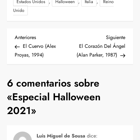
,
,
,
Estados Unidos
Halloween
Italia
Reino
Unido
N
Entrada
Siguien
Anteriores
Siguiente
anterior
entrad
El Cuervo (Alex
El Corazón Del Ángel
a
Proyas, 1994)
(Alan Parker, 1987)
v
6 comentarios sobre
e
«
Especial Halloween
g
2021
»
a
c
Luis Miguel de Sousa
dice: