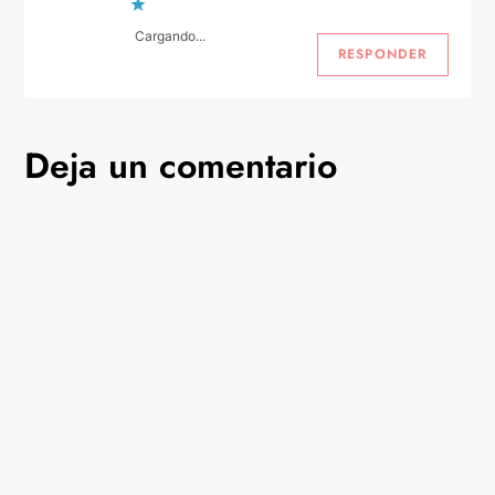
r
Cargando...
a
RESPONDER
d
Deja un comentario
a
s