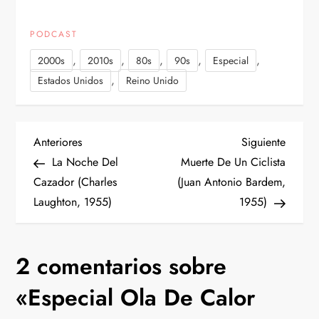
PODCAST
,
,
,
,
,
2000s
2010s
80s
90s
Especial
,
Estados Unidos
Reino Unido
N
Entrada
Siguien
Anteriores
Siguiente
anterior
entrad
La Noche Del
Muerte De Un Ciclista
a
Cazador (Charles
(Juan Antonio Bardem,
Laughton, 1955)
1955)
v
e
2 comentarios sobre
g
«
Especial Ola De Calor
a