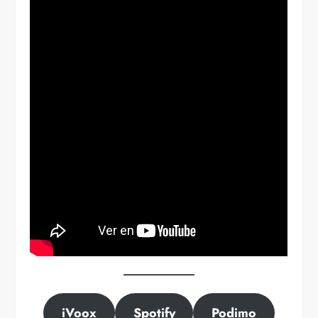
iVoox
Spotify
Podimo