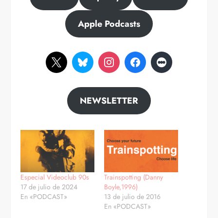
Apple Podcasts
NEWSLETTER
Especial Videoclub 90s
Trainspotting (Danny
17 de julio de 2024
Boyle,1996)
En «PODCAST»
13 de julio de 2016
En «PODCAST»