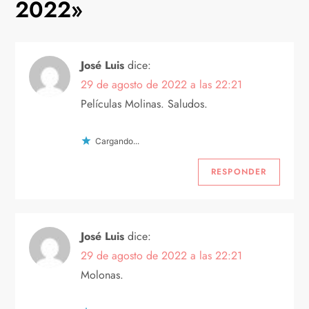
2022
»
c
i
José Luis
dice:
29 de agosto de 2022 a las 22:21
ó
Películas Molinas. Saludos.
n
Cargando...
d
RESPONDER
e
e
José Luis
dice:
n
29 de agosto de 2022 a las 22:21
Molonas.
t