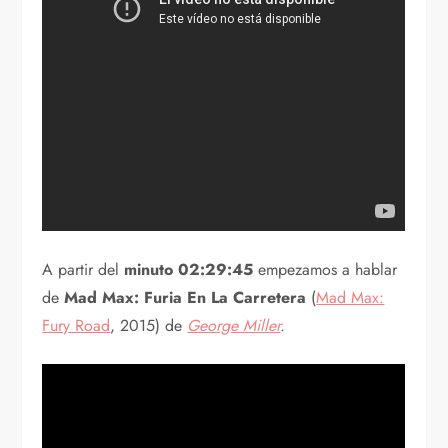
A partir del
minuto 02:29:45
empezamos a hablar
de
Mad Max: Furia En La Carretera
(
Mad Max:
Fury Road
, 2015) de
George Miller
.