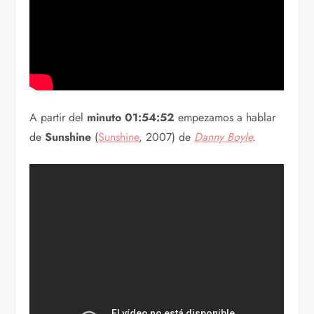
A partir del
minuto 01:54:52
empezamos a hablar
de
Sunshine
(
Sunshine
, 2007) de
Danny Boyle
.