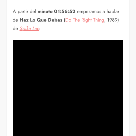
A partir del
minuto 01:56:52
empezamos a hablar
de
Haz Lo Que Debas
(
Do The Right Thing
, 1989)
de
Spike Lee
.