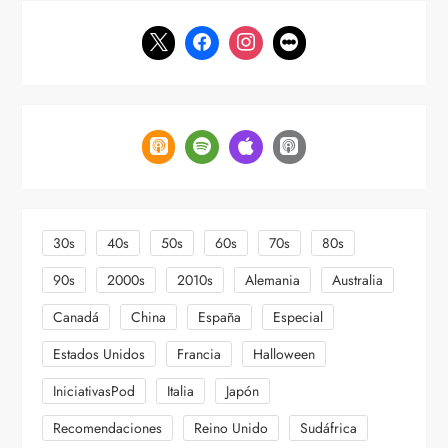
a
s
30s
40s
50s
60s
70s
80s
90s
2000s
2010s
Alemania
Australia
Canadá
China
España
Especial
Estados Unidos
Francia
Halloween
IniciativasPod
Italia
Japón
Recomendaciones
Reino Unido
Sudáfrica