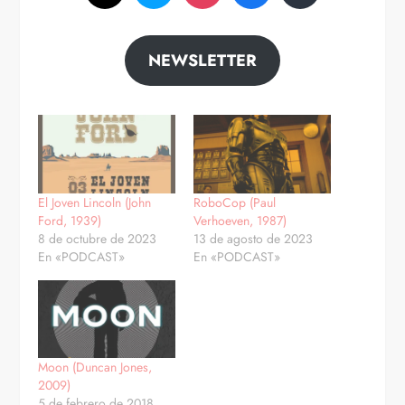
NEWSLETTER
El Joven Lincoln (John
RoboCop (Paul
Ford, 1939)
Verhoeven, 1987)
8 de octubre de 2023
13 de agosto de 2023
En «PODCAST»
En «PODCAST»
Moon (Duncan Jones,
2009)
5 de febrero de 2018