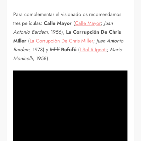
Para complementar el visionado os recomendamos
tres películas:
Calle Mayor
(
Calle Mayor
;
Juan
Antonio Bardem
, 1956),
La Corrupción De Chris
Miller
(
La Corrupción De Chris Miller
;
Juan Antonio
Bardem
, 1973) y
Rififí
Rufufú
(
I Soliti Ignoti
;
Mario
Monicelli
, 1958).