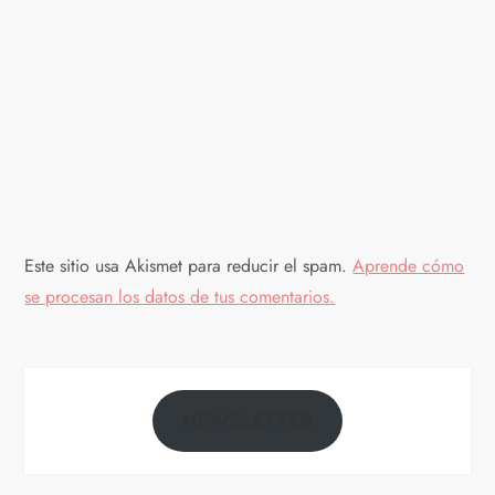
n
d
e
e
n
Este sitio usa Akismet para reducir el spam.
Aprende cómo
t
se procesan los datos de tus comentarios.
r
a
NEWSLETTER
d