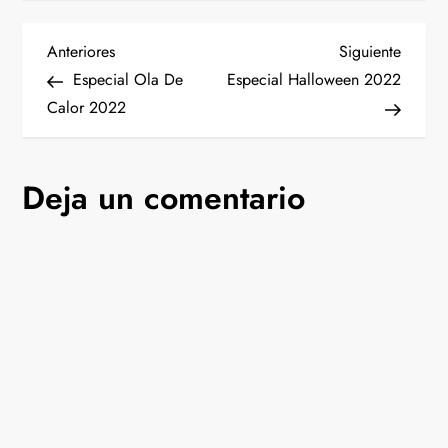
N
Entrada
Siguien
Anteriores
Siguiente
anterior
entrad
Especial Ola De
Especial Halloween 2022
a
Calor 2022
v
Deja un comentario
e
g
a
c
i
ó