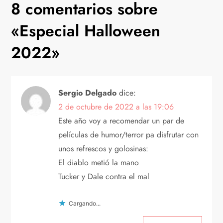
8 comentarios sobre
g
«
Especial Halloween
a
2022
»
c
i
Sergio Delgado
dice:
2 de octubre de 2022 a las 19:06
ó
Este año voy a recomendar un par de
n
películas de humor/terror pa disfrutar con
unos refrescos y golosinas:
d
El diablo metió la mano
Tucker y Dale contra el mal
e
e
Cargando...