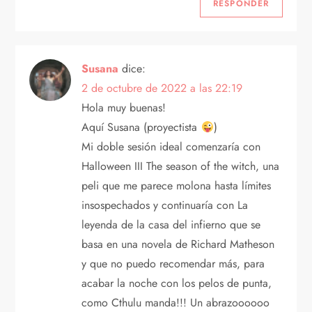
n
RESPONDER
t
r
Susana
dice:
2 de octubre de 2022 a las 22:19
a
Hola muy buenas!
Aquí Susana (proyectista
)
d
Mi doble sesión ideal comenzaría con
a
Halloween III The season of the witch, una
peli que me parece molona hasta límites
s
insospechados y continuaría con La
leyenda de la casa del infierno que se
basa en una novela de Richard Matheson
y que no puedo recomendar más, para
acabar la noche con los pelos de punta,
como Cthulu manda!!! Un abrazoooooo