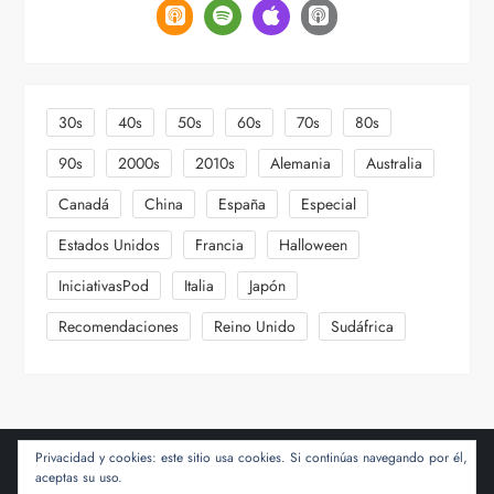
30s
40s
50s
60s
70s
80s
90s
2000s
2010s
Alemania
Australia
Canadá
China
España
Especial
Estados Unidos
Francia
Halloween
IniciativasPod
Italia
Japón
Recomendaciones
Reino Unido
Sudáfrica
Privacidad y cookies: este sitio usa cookies. Si continúas navegando por él,
aceptas su uso.