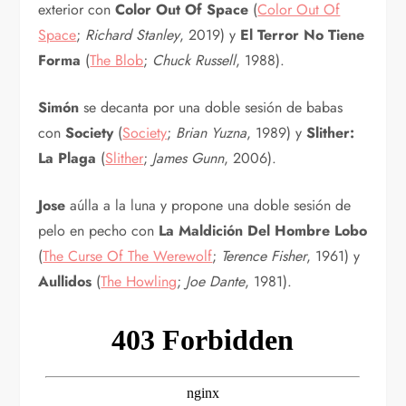
exterior con
Color Out Of Space
(
Color Out Of
Space
;
Richard Stanley
, 2019) y
El Terror No Tiene
Forma
(
The Blob
;
Chuck Russell
, 1988).
Simón
se decanta por una doble sesión de babas
con
Society
(
Society
;
Brian Yuzna
, 1989) y
Slither:
La Plaga
(
Slither
;
James Gunn
, 2006).
Jose
aúlla a la luna y propone una doble sesión de
pelo en pecho con
La Maldición Del Hombre Lobo
(
The Curse Of The Werewolf
;
Terence Fisher
, 1961) y
Aullidos
(
The Howling
;
Joe Dante
, 1981).