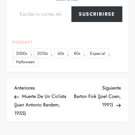
Escribe tu correo electrónico…
SUSCRIBIRSE
PODCAST
,
,
,
,
,
2000s
2010s
60s
80s
Especial
Halloween
N
Entrada
Siguien
Anteriores
Siguiente
anterior
entrad
Muerte De Un Ciclista
Barton Fink (Joel Coen,
a
(Juan Antonio Bardem,
1991)
1955)
v
e