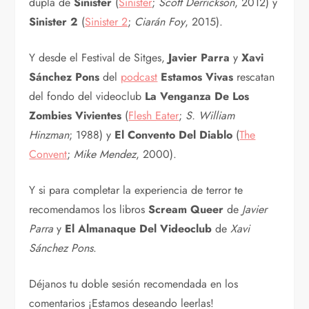
dupla de
Sinister
(
Sinister
;
Scott Derrickson
, 2012) y
Sinister 2
(
Sinister 2
;
Ciarán Foy
, 2015).
Y desde el Festival de Sitges,
Javier Parra
y
Xavi
Sánchez Pons
del
podcast
Estamos Vivas
rescatan
del fondo del videoclub
La Venganza De Los
Zombies Vivientes
(
Flesh Eater
;
S. William
Hinzman
; 1988) y
El Convento Del Diablo
(
The
Convent
;
Mike Mendez
, 2000).
Y si para completar la experiencia de terror te
recomendamos los libros
Scream Queer
de
Javier
Parra
y
El Almanaque Del Videoclub
de
Xavi
Sánchez Pons
.
Déjanos tu doble sesión recomendada en los
comentarios ¡Estamos deseando leerlas!