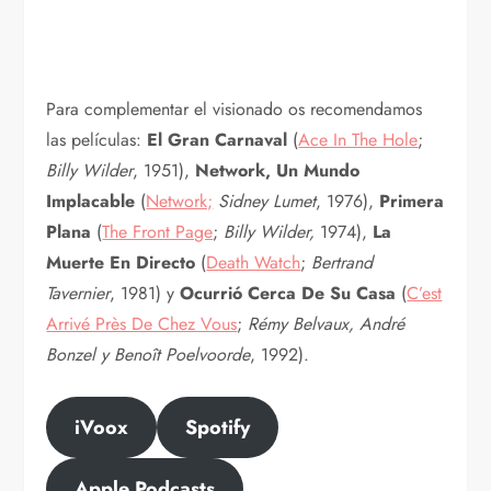
Para complementar el visionado os recomendamos
las películas:
El Gran Carnaval
(
Ace In The Hole
;
Billy Wilder
, 1951),
Network, Un Mundo
Implacable
(
Network;
Sidney Lumet
, 1976),
Primera
Plana
(
The Front Page
;
Billy Wilder,
1974),
La
Muerte En Directo
(
Death Watch
;
Bertrand
Tavernier
, 1981) y
Ocurrió Cerca De Su Casa
(
C’est
Arrivé Près De Chez Vous
;
Rémy Belvaux, André
Bonzel y Benoît Poelvoorde
, 1992).
iVoox
Spotify
Apple Podcasts