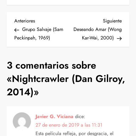
N
Entrada
Siguien
Anteriores
Siguiente
anterior
entrad
Grupo Salvaje (Sam
Deseando Amar (Wong
a
Peckinpah, 1969)
Kar-Wai, 2000)
v
3 comentarios sobre
e
«
Nightcrawler (Dan Gilroy,
g
2014)
»
a
c
Javier G. Viciana
dice:
i
27 de enero de 2019 a las 11:31
Esta película refleja, por desgracia, el