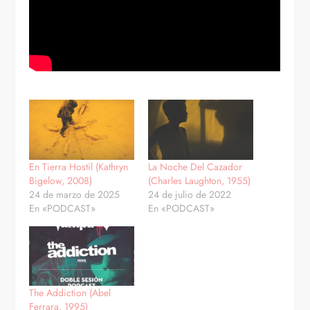
En Tierra Hostil (Kathryn
La Noche Del Cazador
Bigelow, 2008)
(Charles Laughton, 1955)
24 de marzo de 2025
24 de julio de 2022
En «PODCAST»
En «PODCAST»
The Addiction (Abel
Ferrara, 1995)