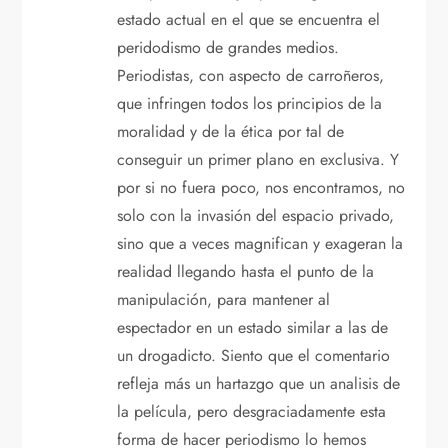
ó
estado actual en el que se encuentra el
n
peridodismo de grandes medios.
Periodistas, con aspecto de carroñeros,
d
que infringen todos los principios de la
moralidad y de la ética por tal de
e
conseguir un primer plano en exclusiva. Y
e
por si no fuera poco, nos encontramos, no
solo con la invasión del espacio privado,
n
sino que a veces magnifican y exageran la
realidad llegando hasta el punto de la
t
manipulación, para mantener al
r
espectador en un estado similar a las de
un drogadicto. Siento que el comentario
a
refleja más un hartazgo que un analisis de
la película, pero desgraciadamente esta
d
forma de hacer periodismo lo hemos