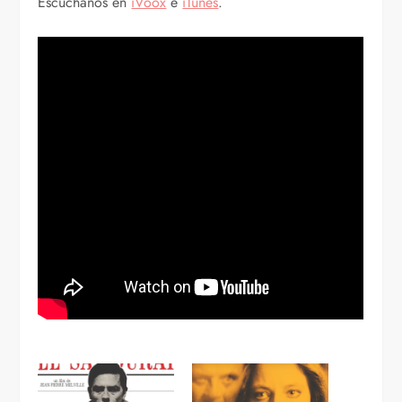
Escúchanos en
iVoox
e
iTunes
.