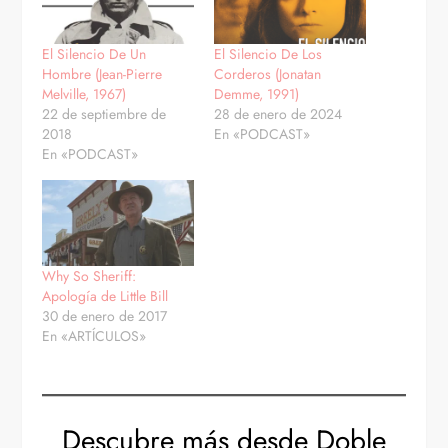
El Silencio De Un
El Silencio De Los
Hombre (Jean-Pierre
Corderos (Jonatan
Melville, 1967)
Demme, 1991)
22 de septiembre de
28 de enero de 2024
2018
En «PODCAST»
En «PODCAST»
Why So Sheriff:
Apología de Little Bill
30 de enero de 2017
En «ARTÍCULOS»
Descubre más desde Doble