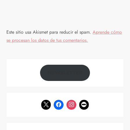
e
n
Este sitio usa Akismet para reducir el spam.
Aprende cómo
t
se procesan los datos de tus comentarios.
r
a
NEWSLETTER
d
a
s