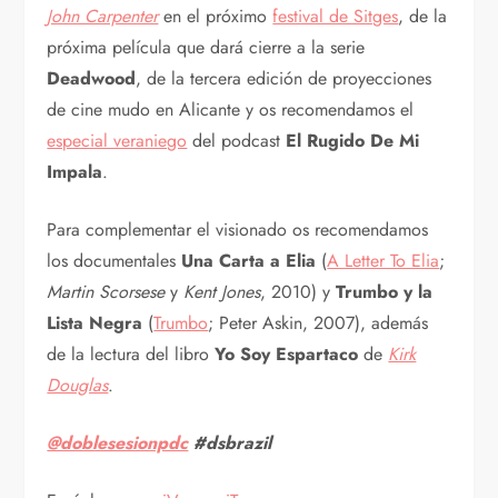
John Carpenter
en el próximo
festival de Sitges
, de la
próxima película que dará cierre a la serie
Deadwood
, de la tercera edición de proyecciones
de cine mudo en Alicante y os recomendamos el
especial veraniego
del podcast
El Rugido De Mi
Impala
.
Para complementar el visionado os recomendamos
los documentales
Una Carta a Elia
(
A Letter To Elia
;
Martin Scorsese
y
Kent Jones
, 2010) y
Trumbo y la
Lista Negra
(
Trumbo
; Peter Askin, 2007), además
de la lectura del libro
Yo Soy Espartaco
de
Kirk
Douglas
.
@doblesesionpdc
#dsbrazil