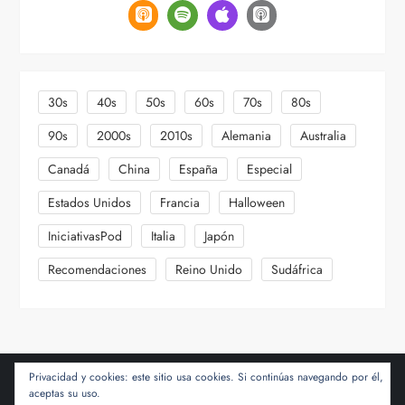
30s
40s
50s
60s
70s
80s
90s
2000s
2010s
Alemania
Australia
Canadá
China
España
Especial
Estados Unidos
Francia
Halloween
IniciativasPod
Italia
Japón
Recomendaciones
Reino Unido
Sudáfrica
Privacidad y cookies: este sitio usa cookies. Si continúas navegando por él,
aceptas su uso.