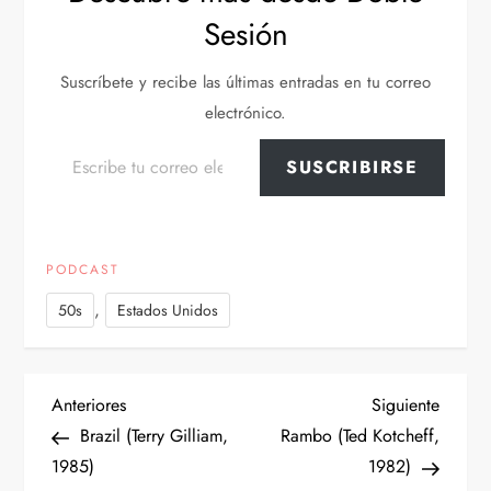
Sesión
Suscríbete y recibe las últimas entradas en tu correo
electrónico.
Escribe tu correo electrónico…
SUSCRIBIRSE
PODCAST
,
50s
Estados Unidos
N
Entrada
Siguien
Anteriores
Siguiente
anterior
entrad
Brazil (Terry Gilliam,
Rambo (Ted Kotcheff,
a
1985)
1982)