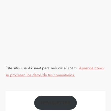
ó
n
d
e
e
n
Este sitio usa Akismet para reducir el spam.
Aprende cómo
t
se procesan los datos de tus comentarios.
r
a
NEWSLETTER
d