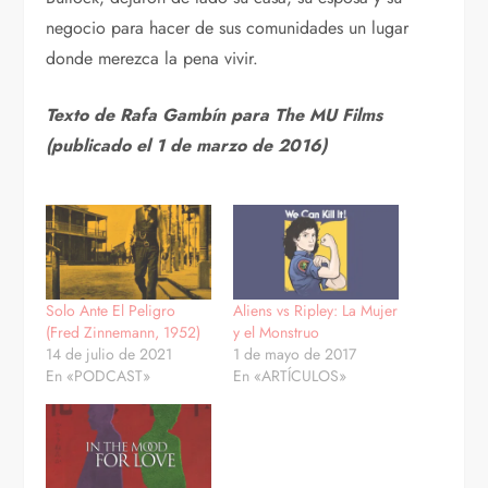
negocio para hacer de sus comunidades un lugar
donde merezca la pena vivir.
Texto de Rafa Gambín para The MU Films
(publicado el 1 de marzo de 2016)
Solo Ante El Peligro
Aliens vs Ripley: La Mujer
(Fred Zinnemann, 1952)
y el Monstruo
14 de julio de 2021
1 de mayo de 2017
En «PODCAST»
En «ARTÍCULOS»