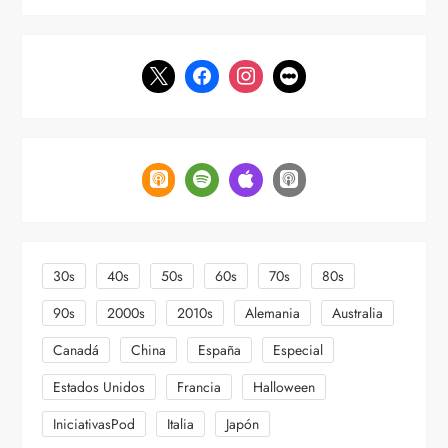
a
s
30s
40s
50s
60s
70s
80s
90s
2000s
2010s
Alemania
Australia
Canadá
China
España
Especial
Estados Unidos
Francia
Halloween
IniciativasPod
Italia
Japón