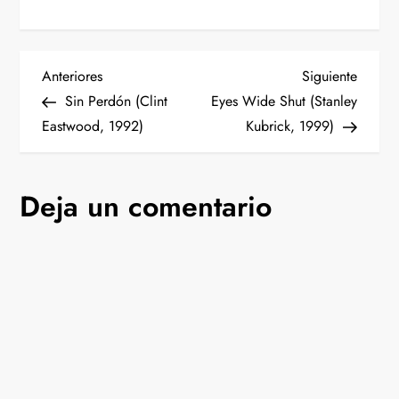
N
Entrada
Siguien
Anteriores
Siguiente
anterior
entrad
Sin Perdón (Clint
Eyes Wide Shut (Stanley
a
Eastwood, 1992)
Kubrick, 1999)
v
Deja un comentario
e
g
a
c
i