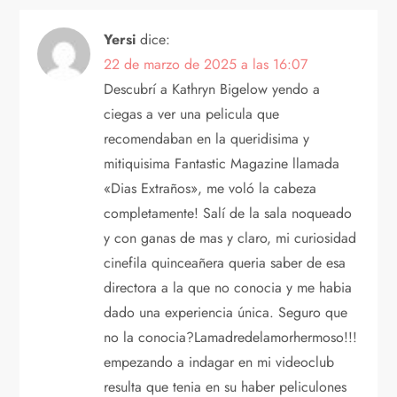
a
Yersi
dice:
22 de marzo de 2025 a las 16:07
d
Descubrí a Kathryn Bigelow yendo a
a
ciegas a ver una pelicula que
recomendaban en la queridisima y
s
mitiquisima Fantastic Magazine llamada
«Dias Extraños», me voló la cabeza
completamente! Salí de la sala noqueado
y con ganas de mas y claro, mi curiosidad
cinefila quinceañera queria saber de esa
directora a la que no conocia y me habia
dado una experiencia única. Seguro que
no la conocia?Lamadredelamorhermoso!!!
empezando a indagar en mi videoclub
resulta que tenia en su haber peliculones