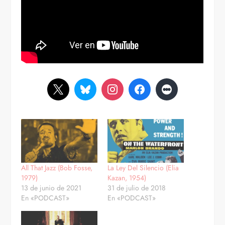
All That Jazz (Bob Fosse,
La Ley Del Silencio (Elia
1979)
Kazan, 1954)
13 de junio de 2021
31 de julio de 2018
En «PODCAST»
En «PODCAST»