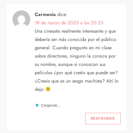
c
Carmenia
dice:
i
18 de marzo de 2025 a las 20:23
Una cineasta realmente interesante y que
ó
debería ser más conocida por el público
n
general. Cuando pregunto en mi clase
sobre directores, ninguno la conoce por
d
su nombre, aunque sí conozcan sus
películas ¿por qué creéis que puede ser?
e
¿Creeis que es un sesgo machista? Ahí lo
e
dejo
n
Cargando...
t
RESPONDER
r