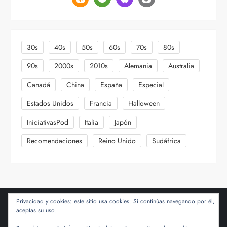
30s
40s
50s
60s
70s
80s
90s
2000s
2010s
Alemania
Australia
Canadá
China
España
Especial
Estados Unidos
Francia
Halloween
IniciativasPod
Italia
Japón
Recomendaciones
Reino Unido
Sudáfrica
Privacidad y cookies: este sitio usa cookies. Si continúas navegando por él,
aceptas su uso.