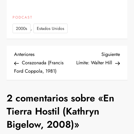
PODCAST
,
2000s
Estados Unidos
N
Entrada
Siguien
Anteriores
Siguiente
anterior
entrad
Corazonada (Francis
Límite: Walter Hill
a
Ford Coppola, 1981)
v
2 comentarios sobre «
En
e
Tierra Hostil (Kathryn
g
Bigelow, 2008)
»
a