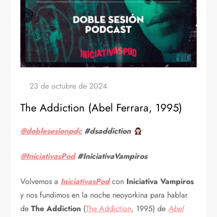
The Addiction (Abel Ferrara, 1995)
@doblesesionpdc
#dsaddiction
@IniciativasPod
#IniciativaVampiros
Volvemos a
IniciativasPod
con
Iniciativa Vampiros
y nos fundimos en la noche neoyorkina para hablar
de
The Addiction
(
The Addiction
, 1995) de
Abel