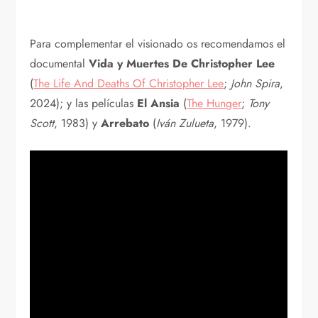
Para complementar el visionado os recomendamos el
documental
Vida y Muertes De Christopher Lee
(
The Life And Deaths Of Christopher Lee
;
John Spira
,
2024); y las películas
El Ansia
(
The Hunger
;
Tony
Scott
, 1983) y
Arrebato
(
Iván Zulueta
, 1979).