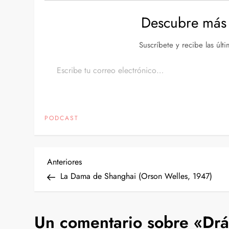
Descubre más 
Suscríbete y recibe las últ
Escribe tu correo electrónico…
PODCAST
N
Entrada
Anteriores
anterior
La Dama de Shanghai (Orson Welles, 1947)
a
v
Un comentario sobre «
Drá