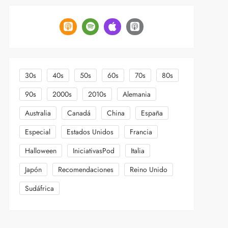
30s
40s
50s
60s
70s
80s
90s
2000s
2010s
Alemania
Australia
Canadá
China
España
Especial
Estados Unidos
Francia
Halloween
IniciativasPod
Italia
Japón
Recomendaciones
Reino Unido
Sudáfrica