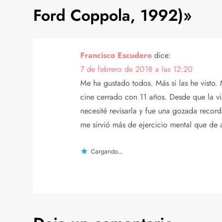
e
Ford Coppola, 1992)
»
g
a
Francisco Escudero
dice:
7 de febrero de 2018 a las 12:20
c
Me ha gustado todos. Más si las he visto. 
i
cine cerrado con 11 años. Desde que la v
necesité revisarla y fue una gozada recor
ó
me sirvió más de ejercicio mental que de
n
Cargando...
d
e
e