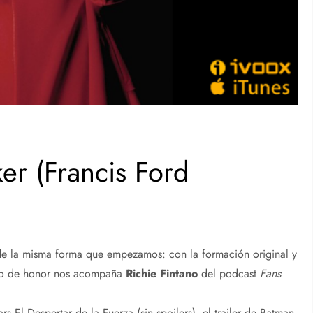
er (Francis Ford
e la misma forma que empezamos: con la formación original y
do de honor nos acompaña
Richie Fintano
del podcast
Fans
s El Despertar de la Fuerza (sin spoilers), el trailer de Batman