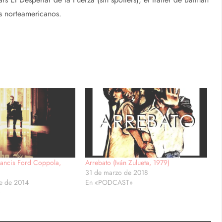
s norteamericanos.
Francis Ford Coppola,
Arrebato (Iván Zulueta, 1979)
31 de marzo de 2018
e de 2014
En «PODCAST»
»