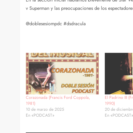
v Superman y las preocupaciones de los espectadore
@doblesesiompdc #dsdracula
Corazonada (Francis Ford Coppola,
El Padrino III (
1981)
1990)
10 de marzo de 2025
20 de diciembr
En «PODCAST»
En «PODCAST