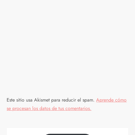
i
ó
n
d
e
e
n
Este sitio usa Akismet para reducir el spam.
Aprende cómo
t
se procesan los datos de tus comentarios.
r