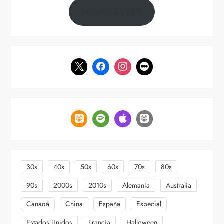
a
NEWSLETTER
d
a
s
30s
40s
50s
60s
70s
80s
90s
2000s
2010s
Alemania
Australia
Canadá
China
España
Especial
Estados Unidos
Francia
Halloween