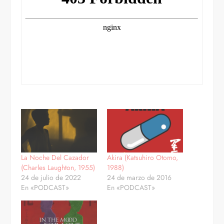
La Noche Del Cazador
Akira (Katsuhiro Otomo,
(Charles Laughton, 1955)
1988)
24 de julio de 2022
24 de marzo de 2016
En «PODCAST»
En «PODCAST»