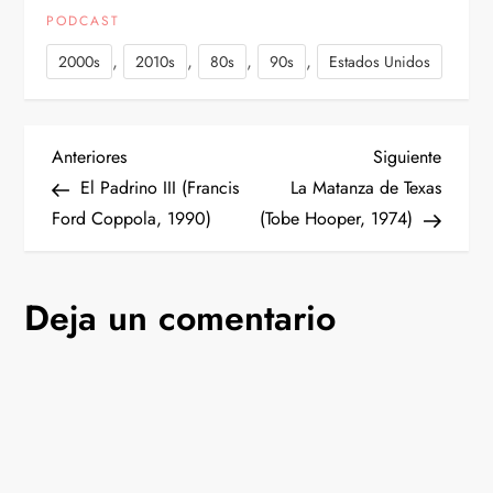
PODCAST
,
,
,
,
2000s
2010s
80s
90s
Estados Unidos
N
Entrada
Siguien
Anteriores
Siguiente
anterior
entrad
El Padrino III (Francis
La Matanza de Texas
a
Ford Coppola, 1990)
(Tobe Hooper, 1974)
v
Deja un comentario
e
g
a
c